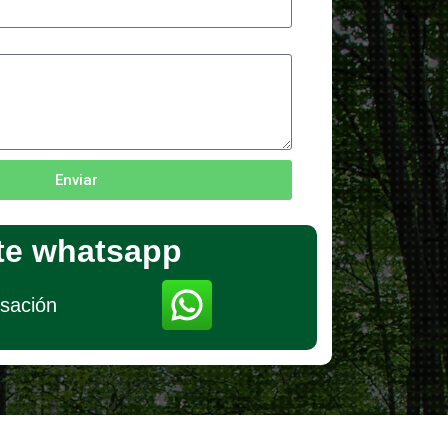
Enviar
te whatsapp
rsación